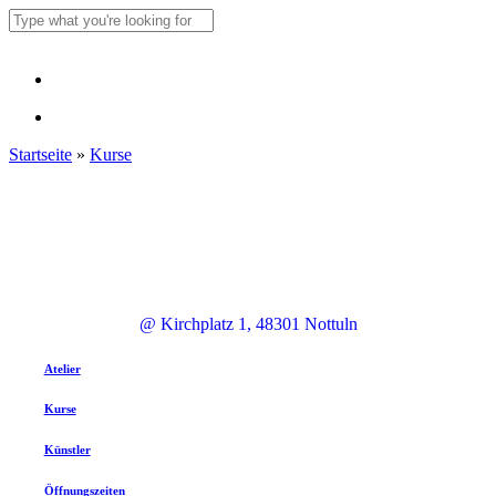
Skip
to
Close
main
Search
content
Menu
Menu
Startseite
»
Kurse
@ Kirchplatz 1, 48301 Nottuln
Atelier
Kurse
Künstler
Öffnungszeiten