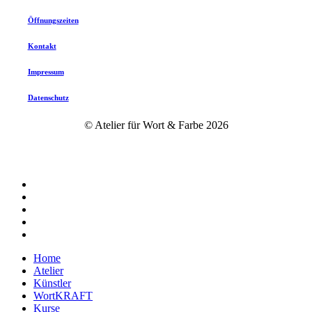
Öffnungszeiten
Kontakt
Impressum
Datenschutz
© Atelier für Wort & Farbe
2026
twitter
facebook
instagram
phone
email
Close
Home
Menu
Atelier
Künstler
WortKRAFT
Kurse