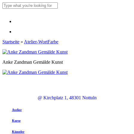
Skip
to
Close
main
Search
content
Menu
Menu
Startseite
»
Atelier-WortFarbe
Anke Zandman Gemälde Kunst
@ Kirchplatz 1, 48301 Nottuln
Atelier
Kurse
Künstler