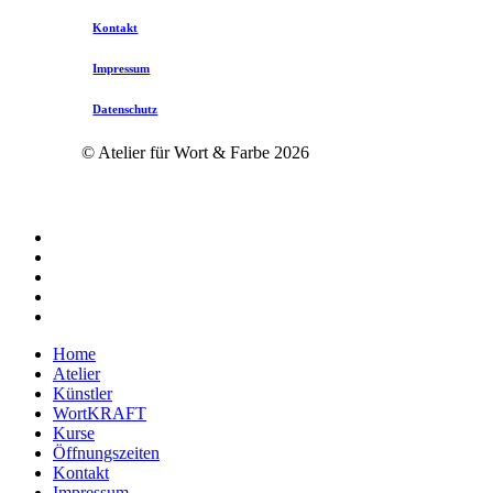
Kontakt
Impressum
Datenschutz
© Atelier für Wort & Farbe
2026
twitter
facebook
instagram
phone
email
Close
Home
Menu
Atelier
Künstler
WortKRAFT
Kurse
Öffnungszeiten
Kontakt
Impressum