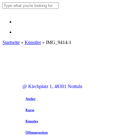
Skip
to
Close
main
Search
content
Menu
Menu
Startseite
»
Künstler
»
IMG_9414-1
@ Kirchplatz 1, 48301 Nottuln
Atelier
Kurse
Künstler
Öffnungszeiten