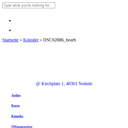
Skip
to
Close
main
Search
content
Menu
Menu
Startseite
»
Künstler
»
DSC02886_bearb
@ Kirchplatz 1, 48301 Nottuln
Atelier
Kurse
Künstler
Öffnungszeiten