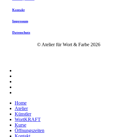
Kontakt
Impressum
Datenschutz
© Atelier für Wort & Farbe
2026
twitter
facebook
instagram
phone
email
Close
Home
Menu
Atelier
Künstler
WortKRAFT
Kurse
Öffnungszeiten
Kontakt