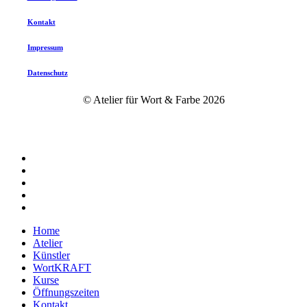
Kontakt
Impressum
Datenschutz
© Atelier für Wort & Farbe
2026
twitter
facebook
instagram
phone
email
Close
Home
Menu
Atelier
Künstler
WortKRAFT
Kurse
Öffnungszeiten
Kontakt