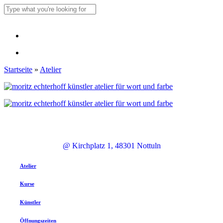
Skip
to
Close
main
Search
content
Menu
Menu
Startseite
»
Atelier
@ Kirchplatz 1, 48301 Nottuln
Atelier
Kurse
Künstler
Öffnungszeiten