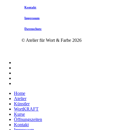
Kontakt
Impressum
Datenschutz
© Atelier für Wort & Farbe
2026
twitter
facebook
instagram
phone
email
Close
Home
Menu
Atelier
Künstler
WortKRAFT
Kurse
Öffnungszeiten
Kontakt
Impressum