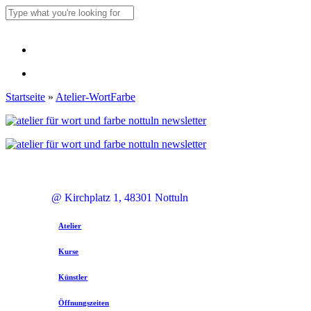
Skip
to
Close
main
Search
content
Menu
Menu
Startseite
»
Atelier-WortFarbe
@ Kirchplatz 1, 48301 Nottuln
Atelier
Kurse
Künstler
Öffnungszeiten