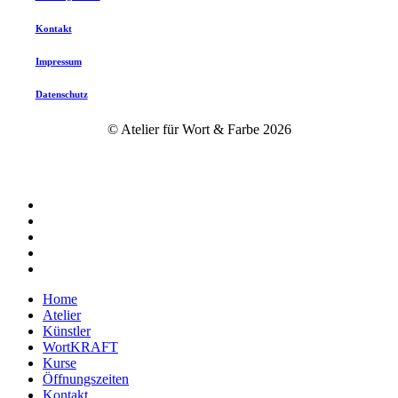
Kontakt
Impressum
Datenschutz
© Atelier für Wort & Farbe
2026
twitter
facebook
instagram
phone
email
Close
Home
Menu
Atelier
Künstler
WortKRAFT
Kurse
Öffnungszeiten
Kontakt