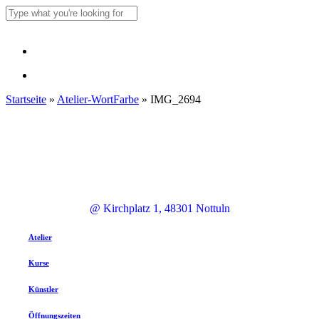
Skip
to
Close
main
Search
content
Menu
Menu
Startseite
»
Atelier-WortFarbe
»
IMG_2694
@ Kirchplatz 1, 48301 Nottuln
Atelier
Kurse
Künstler
Öffnungszeiten